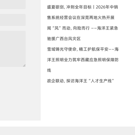
盛夏砺剑，冲刺全年目标丨2026年中销
售系统经营会议在深莞两地火热开展
闻“风”而动，向险而行 ——海洋王紧急
驰援广西台风灾区
雪域铸光守使命，精工护航保平安——海
洋王照明全力筑牢西藏应急照明保障防
线
政企联动，探访海洋王“人才生产线”